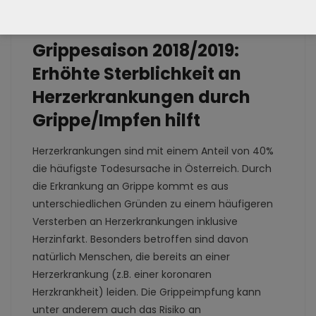
Infektionskrankheit
influenza
0 comment
Grippesaison 2018/2019:
Erhöhte Sterblichkeit an
Herzerkrankungen durch
Grippe/Impfen hilft
Herzerkrankungen sind mit einem Anteil von 40%
die häufigste Todesursache in Österreich. Durch
die Erkrankung an Grippe kommt es aus
unterschiedlichen Gründen zu einem häufigeren
Versterben an Herzerkrankungen inklusive
Herzinfarkt. Besonders betroffen sind davon
natürlich Menschen, die bereits an einer
Herzerkrankung (z.B. einer koronaren
Herzkrankheit) leiden. Die Grippeimpfung kann
unter anderem auch das Risiko an