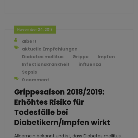
November 24, 2018
albert
aktuelle Empfehlungen
Diabetes mellitus
Grippe
Impfen
Infektionskrankheit
influenza
Sepsis
0 comment
Grippesaison 2018/2019:
Erhöhtes Risiko für
Todesfälle bei
Diabetikern/Impfen wirkt
Allgemein bekannt und ist, dass Diabetes mellitus