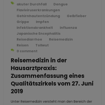
akuter Durchfall
Dengue
Flaviviruserkrankungen
Gehirnhautentzündung
Gelbfieber
Grippe
Impfen
Infektionskrankheit
influenza
Japanische Encephalitis
Reisediarrhoe
Reisemedizin
Reisen
Tollwut
0 comment
Reisemedizin in der
Hausarztpraxis:
Zusammenfassung eines
Qualitätszirkels vom 27. Juni
2019
Unter Reisemedizin versteht man den Bereich der