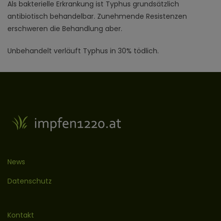
Als bakterielle Erkrankung ist Typhus grundsätzlich
antibiotisch behandelbar. Zunehmende Resistenzen
erschweren die Behandlung aber.
Unbehandelt verläuft Typhus in 30% tödlich.
News
Datenschutz
Kontakt