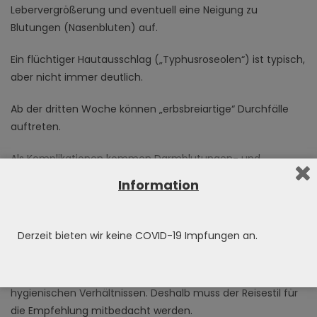
Lebervergrößerung und eventuell eine Neigung zu
Blutungen (Nasenbluten) auf.
Ein flüchtiger Hautausschlag („Typhusroseolen“) ist typisch,
aber nicht immer deutlich.
Ab der dritten Woche können „erbsbreiartige“ Durchfälle
auftreten.
Als Komplikationen kommen Darmblutungen- und
perforationen vor, sowie eitrige Entzündungen in
Information
verschiedenen Organen.
Impfempfehlung
Derzeit bieten wir keine COVID-19 Impfungen an.
Die Impfung gegen Typhus ist eine Reiseimpfung. Die
Erkrankungswahrscheinlichkeit korreliert stark mit den
hygienischen Verhältnissen. Deshalb muss der Reisestil für
die Empfehlung mitbedacht werden.