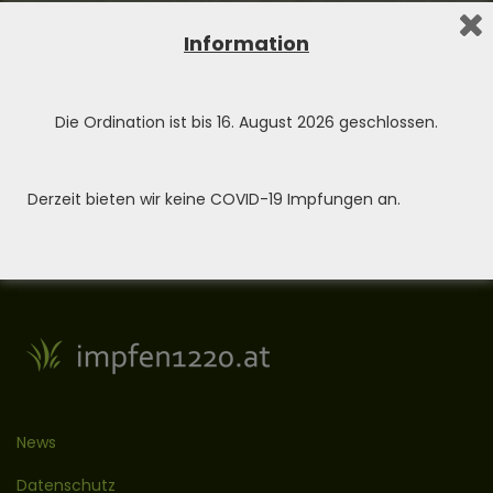
Information
Home
Allgemeine Honorare
Die Ordination ist bis 16. August 2026 geschlossen.
Für allgemeine medizinische Leistungen außer Impfen wird
nach Zeitaufwand 50 Euro pro begonnener Viertelstunde
berechnet.
Derzeit bieten wir keine COVID-19 Impfungen an.
News
Datenschutz