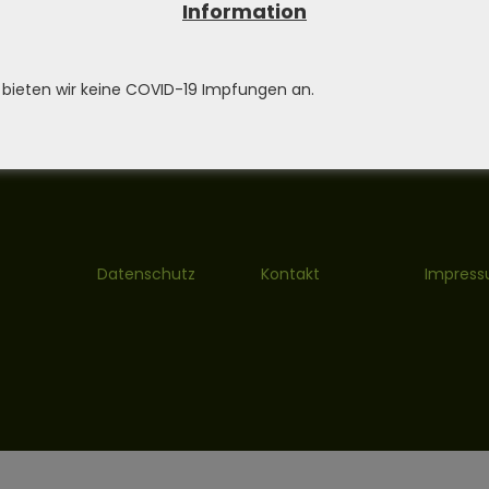
Information
enverkaufspreis:
 bieten wir keine COVID-19 Impfungen an.
Datenschutz
Kontakt
Impres