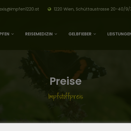
axis@impfen1220.at
1220 Wien, Schüttaustrasse 20-40/9/
PFEN
REISEMEDIZIN
GELBFIEBER
LEISTUNGEN
Preise
Impfstoffpreis