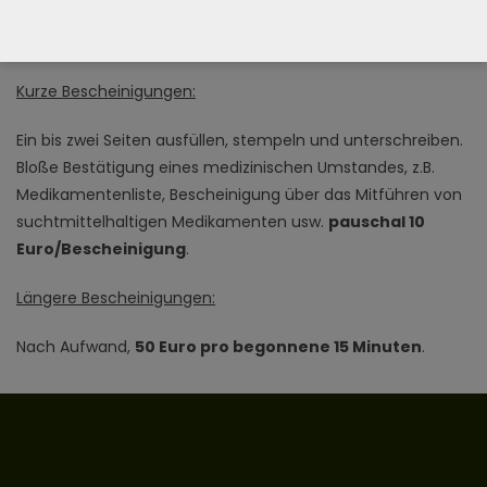
akzeptiert wird, müssen Sie mit den Behörden
(diplomatischen Vertretungen) des Ziellandes abklären.
Kurze Bescheinigungen:
Ein bis zwei Seiten ausfüllen, stempeln und unterschreiben.
Bloße Bestätigung eines medizinischen Umstandes, z.B.
Medikamentenliste, Bescheinigung über das Mitführen von
suchtmittelhaltigen Medikamenten usw.
pauschal 10
Euro/Bescheinigung
.
Längere Bescheinigungen:
Nach Aufwand,
50 Euro pro begonnene 15 Minuten
.