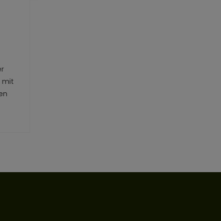
er
 mit
fen