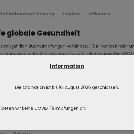
Gehirnhautentzündung
Impfen
influenza
die globale Gesundheit
tweit jährlich ducht Impfungen verhindert. 1,5 Millionen Kinder u
rankungen, die durch Impfungen zu verhindern wären. Die WHO 
gen für die globale Gesundheit im Jahr 2019“. Viele Erkrankunge
Information
emeinen wird
Die Ordination ist bis 16. August 2026 geschlossen.
 bieten wir keine COVID-19 Impfungen an.
iruserkrankungen
Gehirnhautentzündung
Gelbfiebe
eit
influenza
Japanische Encephalitis
en
Tollwut