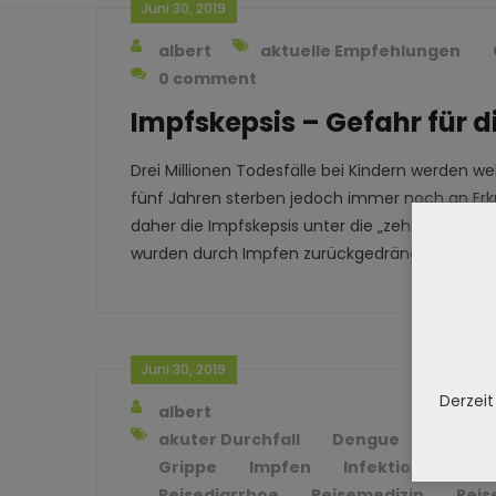
Juni 30, 2019
albert
aktuelle Empfehlungen
0 comment
Impfskepsis – Gefahr für 
Drei Millionen Todesfälle bei Kindern werden wel
fünf Jahren sterben jedoch immer noch an Erk
daher die Impfskepsis unter die „zehn Bedrohun
wurden durch Impfen zurückgedrängt. Im Allg
Juni 30, 2019
Derzeit
albert
akuter Durchfall
Dengue
Flaviv
Grippe
Impfen
Infektionskrankh
Reisediarrhoe
Reisemedizin
Reis