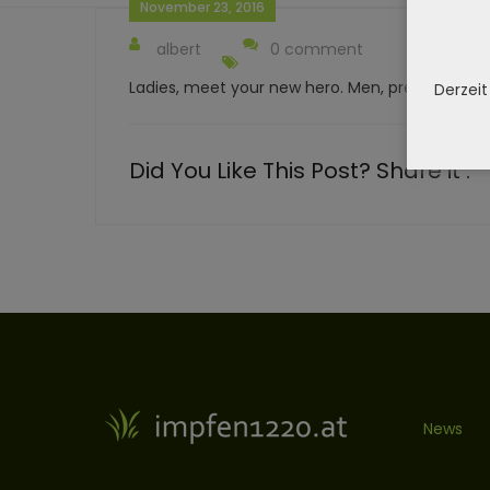
November 23, 2016
albert
0 comment
Ladies, meet your new hero. Men, prepare to be
Derzeit
Did You Like This Post? Share it :
News