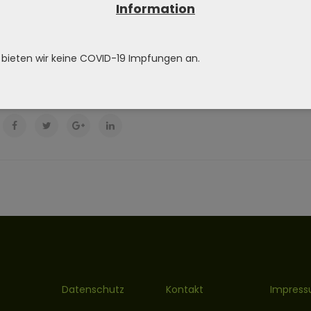
Information
 picking out the session that matches your goals, andgetting you
 bieten wir keine COVID-19 Impfungen an.
Datenschutz
Kontakt
Impres