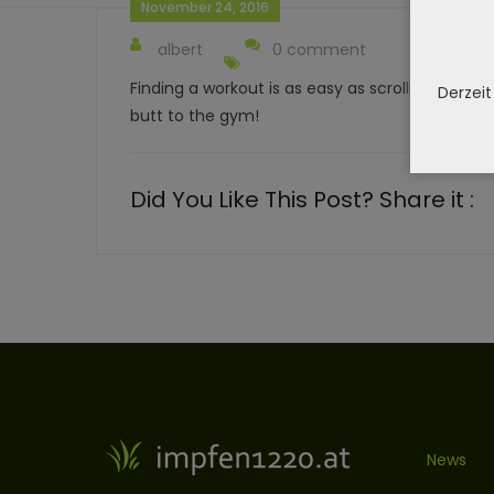
November 24, 2016
albert
0 comment
Finding a workout is as easy as scrolling down,
Derzeit
butt to the gym!
Did You Like This Post? Share it :
News