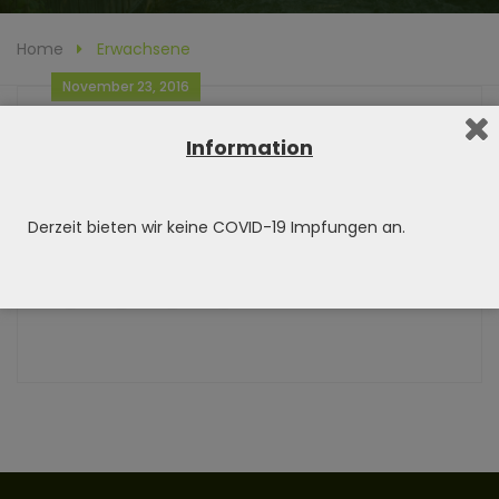
Home
Erwachsene
November 23, 2016
albert
0 comment
Information
Impungen für Erwachsene
Derzeit bieten wir keine COVID-19 Impfungen an.
Did You Like This Post? Share it :