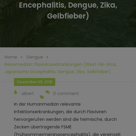
Encephalitis, Dengue, Zika,
Gelbfieber)
Home
Dengue
Reisemedizin: Flaviviruserkrankungen (West-Nil-Virus,
Japanische Encephalitis, Dengue, Zika, Gelbfieber)
Dezember 09, 2018
albert
0 comment
In der Humanmedizin relevante
Infektionserkrankungen, die durch Flaviviren
hervorgerufen werden sind die heimische, durch
Zecken übertragende FSME
(Frühsommermeningoencephalitis), die vereinzelt