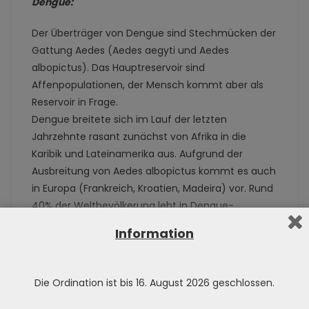
Dengue:
Der Überträger von Dengue sind Stechmücken der
Gattung Aedes (Aedes aegyti und Aedes
albopictus). Das Hauptreservoir sind
Affenpopulationen, der Mensch kommt aber als
Reservoir in Frage.
Dengue breitete sich im Lauf der letzten
Jahrzehnte rasant zunächst von Afrika in die
Karibik und Lateinamerika aus. Aufgrund der
Ausbreitung von Aedes albopictus kommt es auch
in Europa (Frankreich, Kroatien, Madeira) vor. Rund
40% der Weltbevölkerung lebt in Dengue-
Endemiegebieten.
Information
Es gibt 4 Serotypen, die eigentlich distinkte
Virusarten sind. Eine Infektion mit einem Serotyp
hinterlässt eine Kreuzreaktivität für die anderen
Die Ordination ist bis 16. August 2026 geschlossen.
Serotypen, aber keine Kreuzimmunität. Auf noch