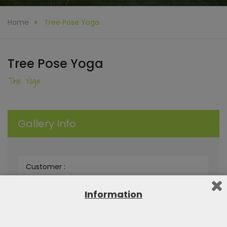
Home
Tree Pose Yoga
Tree Pose Yoga
The Yoga
Gallery Info
Customer :
Live Demo :
Information
Category :