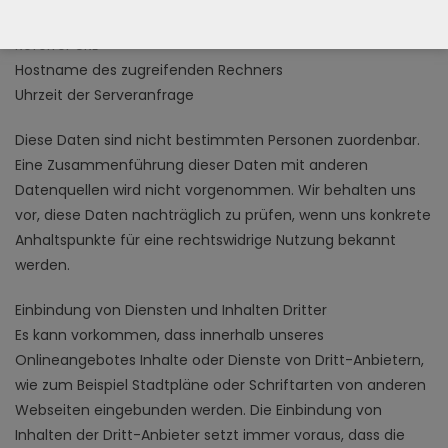
aufgerufene Web-Url
Referrer URL
Hostname des zugreifenden Rechners
Uhrzeit der Serveranfrage
Diese Daten sind nicht bestimmten Personen zuordenbar.
Eine Zusammenführung dieser Daten mit anderen
Datenquellen wird nicht vorgenommen. Wir behalten uns
vor, diese Daten nachträglich zu prüfen, wenn uns konkrete
Anhaltspunkte für eine rechtswidrige Nutzung bekannt
werden.
Einbindung von Diensten und Inhalten Dritter
Es kann vorkommen, dass innerhalb unseres
Onlineangebotes Inhalte oder Dienste von Dritt-Anbietern,
wie zum Beispiel Stadtpläne oder Schriftarten von anderen
Webseiten eingebunden werden. Die Einbindung von
Inhalten der Dritt-Anbieter setzt immer voraus, dass die