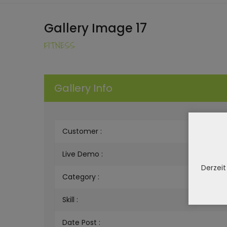
Gallery Image 17
FITNESS
Gallery Info
Customer :
Live Demo :
Derzeit
Category :
Skill :
Date Post :