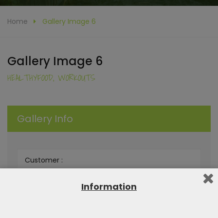
Home
Gallery Image 6
Gallery Image 6
HEALTHYFOOD, WORKOUTS
Gallery Info
Customer :
Live Demo :
Information
Category :