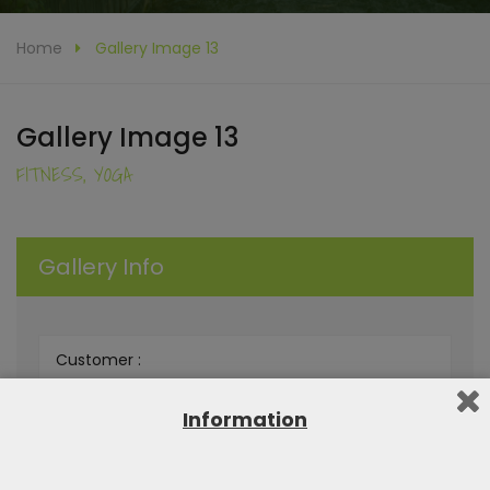
Home
Gallery Image 13
Gallery Image 13
FITNESS, YOGA
Gallery Info
Customer :
Live Demo :
Information
Category :